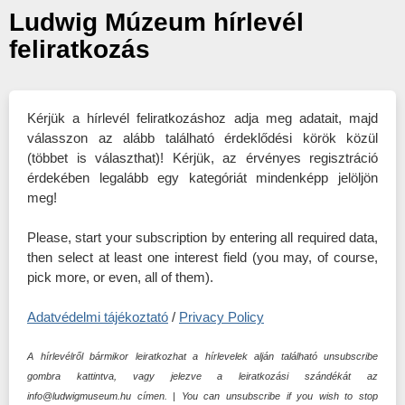
Ludwig Múzeum hírlevél
feliratkozás
Kérjük a hírlevél feliratkozáshoz adja meg adatait, majd
válasszon az alább található érdeklődési körök közül
(többet is választhat)! Kérjük, az érvényes regisztráció
érdekében legalább egy kategóriát mindenképp jelöljön
meg!
Please, start your subscription by entering all required data,
then select at least one interest field (you may, of course,
pick more, or even, all of them).
Adatvédelmi tájékoztató
/
Privacy Policy
A hírlevélről bármikor leiratkozhat a hírlevelek alján található unsubscribe
gombra kattintva, vagy jelezve a leiratkozási szándékát az
info@ludwigmuseum.hu címen. | You can unsubscribe if you wish to stop